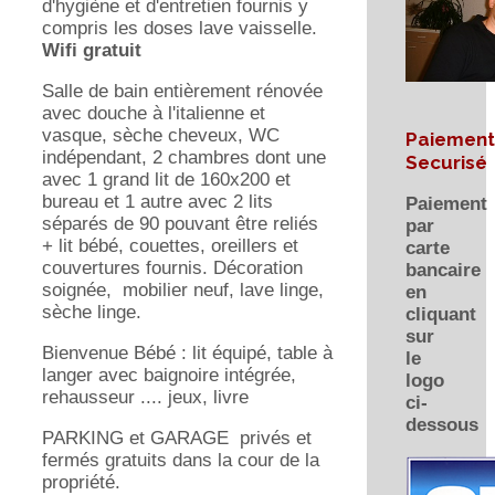
d'hygiène et d'entretien fournis y
compris les doses lave vaisselle.
Wifi gratuit
Salle de bain entièrement rénovée
avec douche à l'italienne et
vasque, sèche cheveux, WC
Paiement
indépendant, 2 chambres dont une
Securisé
avec 1 grand lit de 160x200 et
bureau et 1 autre avec 2 lits
Paiement
séparés de 90 pouvant être reliés
par
+ lit bébé, couettes, oreillers et
carte
couvertures fournis. Décoration
bancaire
soignée, mobilier neuf, lave linge,
en
sèche linge.
cliquant
sur
Bienvenue Bébé : lit équipé, table à
le
langer avec baignoire intégrée,
logo
rehausseur .... jeux, livre
ci-
dessous
PARKING et GARAGE privés et
fermés gratuits dans la cour de la
propriété.