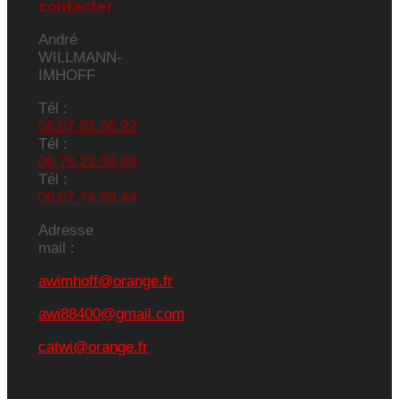
contacter
André
WILLMANN-
IMHOFF
Tél :
06.07.83.86.92
Tél :
06.78.23.59.69
Tél :
06.07.74.99.44
Adresse
mail :
awimhoff@orange.fr
awi88400@gmail.com
catwi@orange.fr