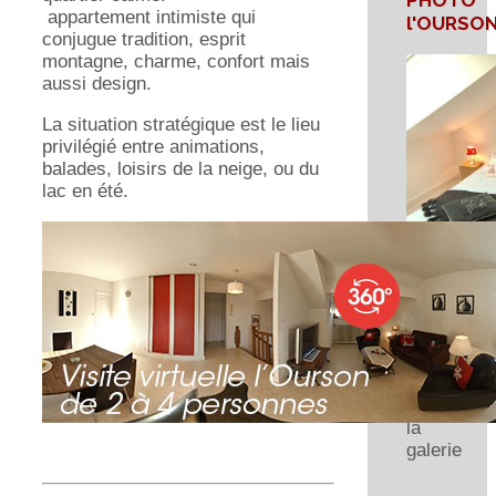
PHOTO
appartement intimiste qui
l'OURSO
conjugue tradition, esprit
montagne, charme, confort mais
aussi design.
La situation stratégique est le lieu
privilégié entre animations,
balades, loisirs de la neige, ou du
lac en été.
Cliquez
sur
l'image
pour
visite
la
galerie