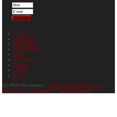
Accueil
L'OURSON
L'ECUREUIL
LE CHAMOIS
Tarifs
Calendriers
Contact
Livre d'or
A voir
(c) 2018 Gîte Ausara -
Création site internet Vosges
HFCréation.fr
-
Connexion
-
Mentions Légales