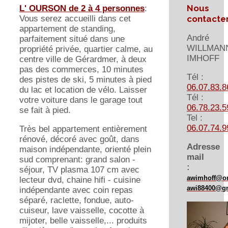
Nous
L' OURSON de 2 à 4 personnes
:
contacte
Vous serez accueilli dans cet
appartement de standing,
André
parfaitement situé dans une
WILLMAN
propriété privée, quartier calme, au
IMHOFF
centre ville de Gérardmer, à deux
pas des commerces, 10 minutes
Tél :
des pistes de ski, 5 minutes à pied
06.07.83.8
du lac et location de vélo. Laisser
Tél :
votre voiture dans le garage tout
06.78.23.5
se fait à pied.
Tel :
06.07.74.9
Très bel appartement entièrement
rénové, décoré avec goût, dans
Adresse
maison indépendante, orienté plein
mail
sud comprenant: grand salon -
:
séjour, TV plasma 107 cm avec
awimhoff@or
lecteur dvd, chaine hifi - cuisine
awi88400@g
indépendante avec coin repas
séparé, raclette, fondue, auto-
cuiseur, lave vaisselle, cocotte à
mijoter, belle vaisselle,... produits