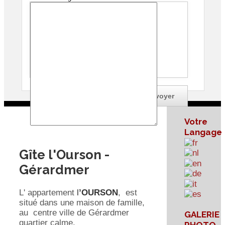
Je souhaite une copie de ce message
Votre
Langage
Gîte l'Ourson -
Gérardmer
L' appartement
l
’OURSON
, est
situé dans une maison de famille,
au centre ville de Gérardmer
GALERIE
quartier calme.